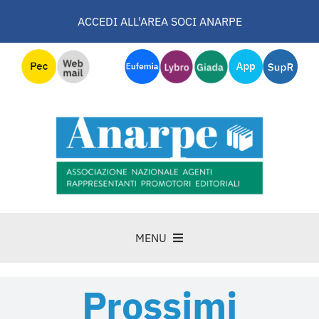
Salta
ACCEDI ALL'AREA SOCI ANARPE
al
contenuto
MENU
DOCENTI
Prossimi
EVENTI