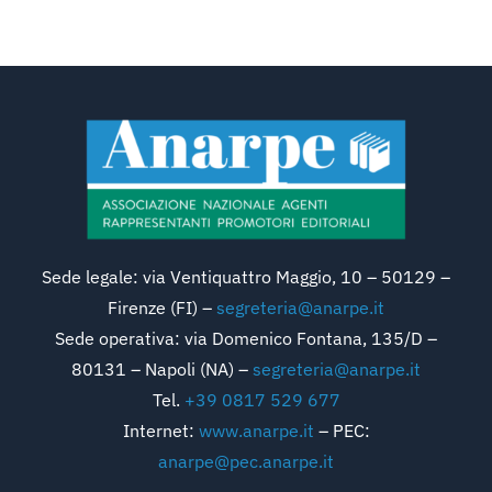
Sede legale: via Ventiquattro Maggio, 10 – 50129 –
Firenze (FI) –
segreteria@anarpe.it
Sede operativa: via Domenico Fontana, 135/D –
80131 – Napoli (NA) –
segreteria@anarpe.it
Tel.
+39 0817 529 677
Internet:
www.anarpe.it
– PEC:
anarpe@pec.anarpe.it