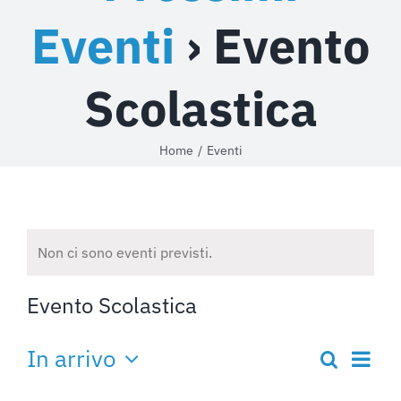
Eventi
› Evento
NOTIZIE
CHI SIAMO
Scolastica
CONTATTI
Home
Eventi
Non ci sono eventi previsti.
Evento Scolastica
Ev
In arrivo
Cerca
Event
Lista
Seleziona
Vis